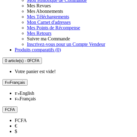
Mon Historique de Commande
Mes Revues
Mes Abonnements
Mes Téléchargements
Mon Carnet d'adresses
Mes Points de Récompense
Mes Retours
Suivre ma Commande
Inscrivez-vous pour un Compte Vendeur
Produits comparatifs (
0
)
0 article(s) - 0FCFA
Votre panier est vide!
Français
English
Français
FCFA
FCFA
€
$