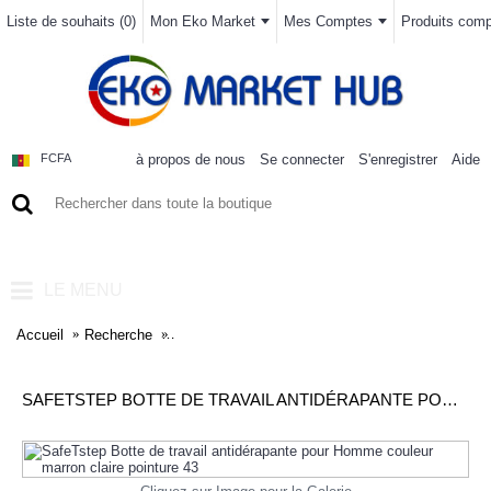
Liste de souhaits (
0
)
Mon Eko Market
Mes Comptes
Produits compa
à propos de nous
Se connecter
S'enregistrer
Aide
FCFA
0 article(s) - 0FCFA
LE MENU
Accueil
Recherche
SafeTstep Botte de travail antidérapante pour Ho
SAFETSTEP BOTTE DE TRAVAIL ANTIDÉRAPANTE POUR HOMME COULEUR MARRON CLAIRE POINTURE 43