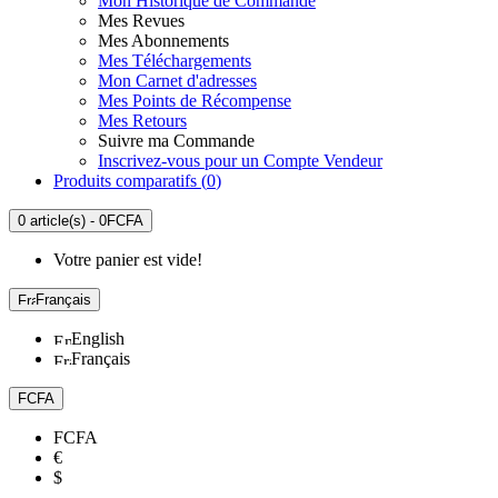
Mon Historique de Commande
Mes Revues
Mes Abonnements
Mes Téléchargements
Mon Carnet d'adresses
Mes Points de Récompense
Mes Retours
Suivre ma Commande
Inscrivez-vous pour un Compte Vendeur
Produits comparatifs (
0
)
0 article(s) - 0FCFA
Votre panier est vide!
Français
English
Français
FCFA
FCFA
€
$