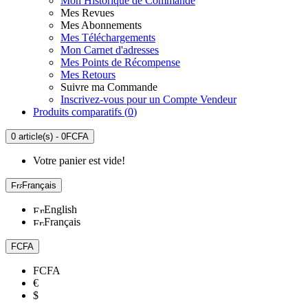
Mon Historique de Commande
Mes Revues
Mes Abonnements
Mes Téléchargements
Mon Carnet d'adresses
Mes Points de Récompense
Mes Retours
Suivre ma Commande
Inscrivez-vous pour un Compte Vendeur
Produits comparatifs (
0
)
0 article(s) - 0FCFA
Votre panier est vide!
Français
English
Français
FCFA
FCFA
€
$