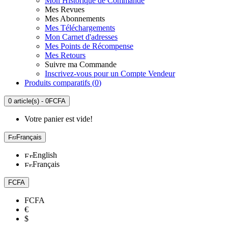
Mon Historique de Commande
Mes Revues
Mes Abonnements
Mes Téléchargements
Mon Carnet d'adresses
Mes Points de Récompense
Mes Retours
Suivre ma Commande
Inscrivez-vous pour un Compte Vendeur
Produits comparatifs (
0
)
0 article(s) - 0FCFA
Votre panier est vide!
Français
English
Français
FCFA
FCFA
€
$