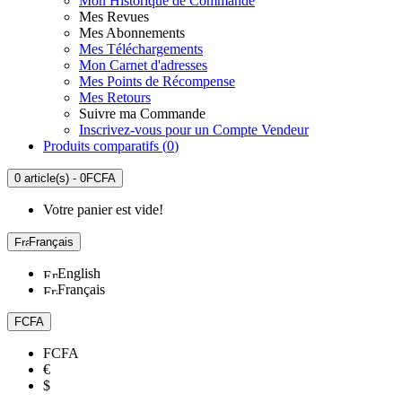
Mon Historique de Commande
Mes Revues
Mes Abonnements
Mes Téléchargements
Mon Carnet d'adresses
Mes Points de Récompense
Mes Retours
Suivre ma Commande
Inscrivez-vous pour un Compte Vendeur
Produits comparatifs (
0
)
0 article(s) - 0FCFA
Votre panier est vide!
Français
English
Français
FCFA
FCFA
€
$