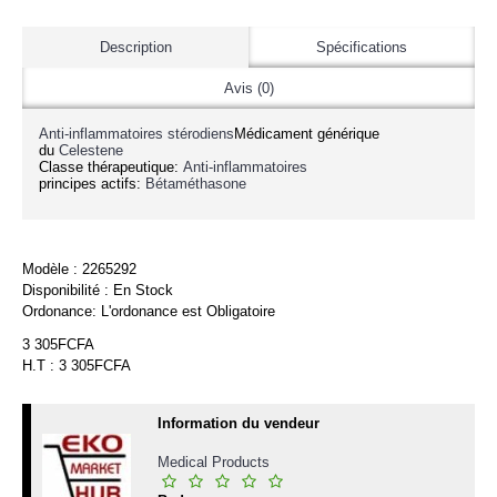
Description
Spécifications
Avis (0)
Anti-inflammatoires stérodiens
Médicament générique
du
Celestene
Classe thérapeutique:
Anti-inflammatoires
principes actifs:
Bétaméthasone
Modèle :
2265292
Disponibilité :
En Stock
Ordonance:
L'ordonance est Obligatoire
3 305FCFA
H.T : 3 305FCFA
Information du vendeur
Medical Products