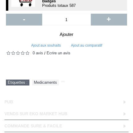
Badges
Produits totaux
587
-
+
Ajouter
Ajout aux souhaits
Ajout au comparatif
0 avis
Écrire un avis
/
Etiquettes :
Medicaments
,
PUB
VENDS SUR EKO MARKET HUB
COMMANDE SURE & FACILE