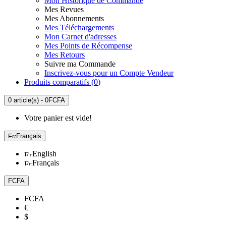
Mon Historique de Commande
Mes Revues
Mes Abonnements
Mes Téléchargements
Mon Carnet d'adresses
Mes Points de Récompense
Mes Retours
Suivre ma Commande
Inscrivez-vous pour un Compte Vendeur
Produits comparatifs (
0
)
0 article(s) - 0FCFA
Votre panier est vide!
Français
English
Français
FCFA
FCFA
€
$