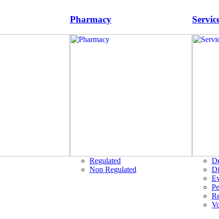
Pharmacy
Servic
Regulated
D
Non Regulated
Di
Ev
Pe
R
Vo