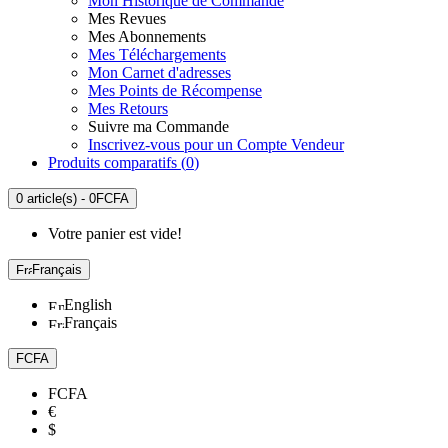
Mon Historique de Commande
Mes Revues
Mes Abonnements
Mes Téléchargements
Mon Carnet d'adresses
Mes Points de Récompense
Mes Retours
Suivre ma Commande
Inscrivez-vous pour un Compte Vendeur
Produits comparatifs (
0
)
0 article(s) - 0FCFA
Votre panier est vide!
Français
English
Français
FCFA
FCFA
€
$