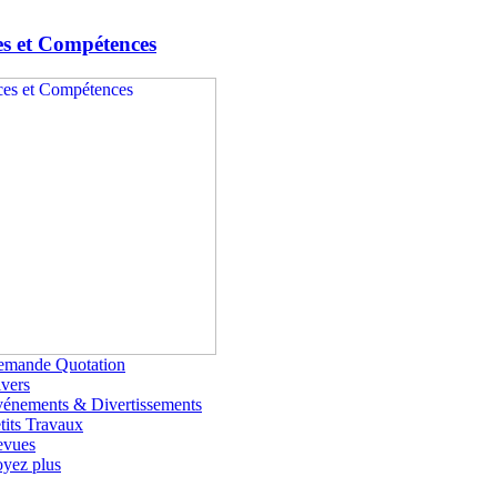
es et Compétences
emande Quotation
vers
énements & Divertissements
tits Travaux
evues
yez plus