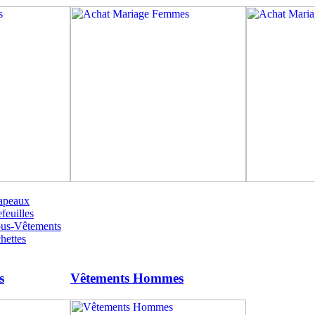
apeaux
feuilles
ous-Vêtements
hettes
s
Vêtements Hommes