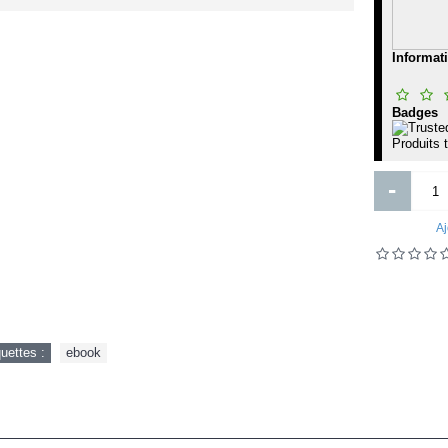
le livre noir de la CIA
The 360 Degree Leader
Informat
Badges
0FCFA
10 200FCFA
Produits 
Ajouter
Ajouter
-
Ajout aux souhaits
Ajout au comparatif
Ajout aux souhaits
Ajout au comparatif
Aj
quettes :
ebook