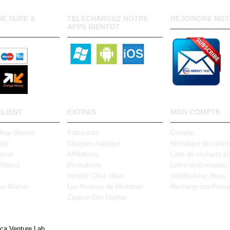
E SURE &
TELECHARGEZ NOTRE
REJOINDRE NOT
APPS BIENTOT
CLIENT
EXTRAS
MON COMPTE
 App Bientot
Fabricants
Compte
ter
Chèques-cadeaux
Historique de com
tour
Affiliations
Liste de souhaits (
0
 Retour
Promotions
Lettre d'information
Vendez Chez Nous
Vendre Avec Nous
ko Market
Les Niveaux de Membres
Recharge ton Pursa
Coupon Eko Market
ica Venture Lab