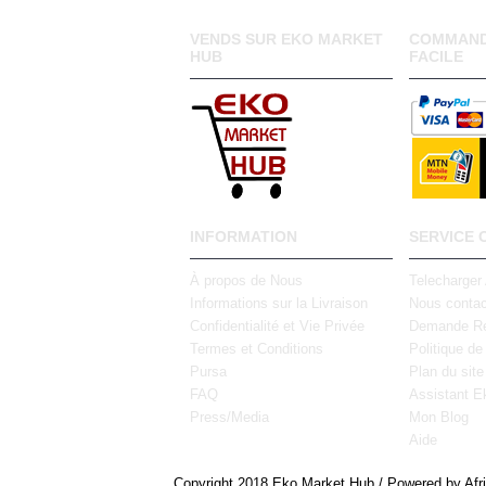
VENDS SUR EKO MARKET
COMMAND
HUB
FACILE
INFORMATION
SERVICE 
À propos de Nous
Telecharger
Informations sur la Livraison
Nous contac
Confidentialité et Vie Privée
Demande Re
Termes et Conditions
Politique de
Pursa
Plan du site
FAQ
Assistant E
Press/Media
Mon Blog
Aide
Copyright 2018 Eko Market Hub / Powered by Afr