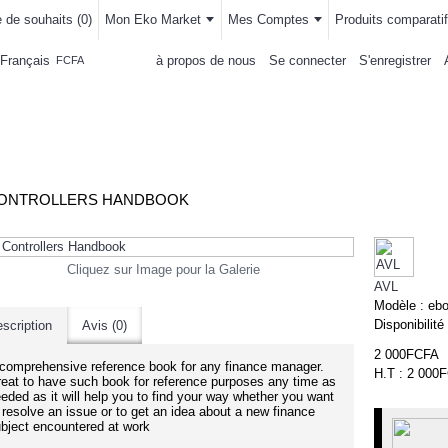
e de souhaits (
0
)
Mon Eko Market
Mes Comptes
Produits comparatif
Français
à propos de nous
Se connecter
S'enregistrer
FCFA
LLEMENTS
MAISON & CUISINE
AUTRE DEPARTEMENTS
ACHAT
CONTROLLERS HANDBOOK
Cliquez sur Image pour la Galerie
AVL
Modèle :
eb
Disponibilité
scription
Avis (0)
2 000FCFA
comprehensive reference book for any finance manager.
H.T : 2 000
eat to have such book for reference purposes any time as
eded as it will help you to find your way whether you want
 resolve an issue or to get an idea about a new finance
bject encountered at work