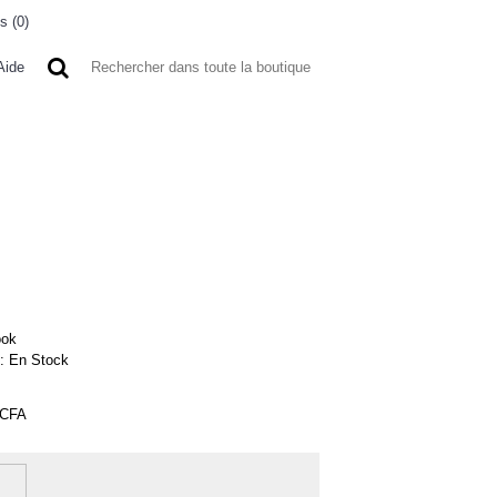
s (
0
)
0 article(s) - 0FCFA
Aide
 A L'ETRANGER
BONNE AFFAIRES
VENDEURS
ook
 :
En Stock
FCFA