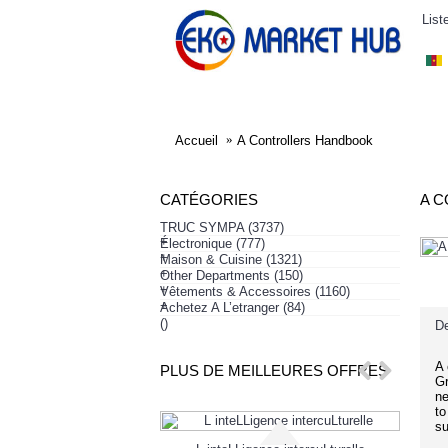
List
ELECTRONIQUE
AFFAIRES SYMPA
HABI
Accueil
A Controllers Handbook
CATÉGORIES
A 
TRUC SYMPA
(3737)
+
Électronique
(777)
+
Maison & Cuisine
(1321)
+
Other Departments
(150)
+
Vêtements & Accessoires
(1160)
+
Achetez A L’etranger
(84)
()
De
A 
PLUS DE MEILLEURES OFFRES
Gr
ne
to
su