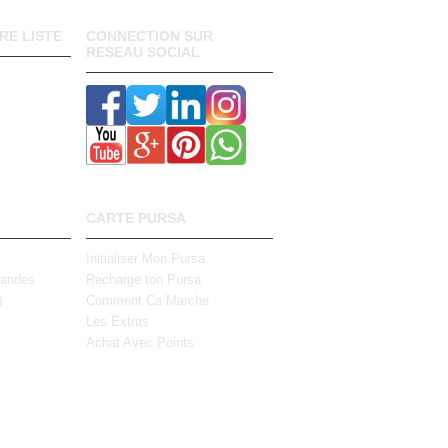
RE LISTE
CONNECTION SUR
RESEAU SOCIAL
CARTE PURSA
Initialiser Mon Pursa
mandes
Recharge ton Pursa
)
Comment Ca Marche
Les Extras
Achat Avec Points