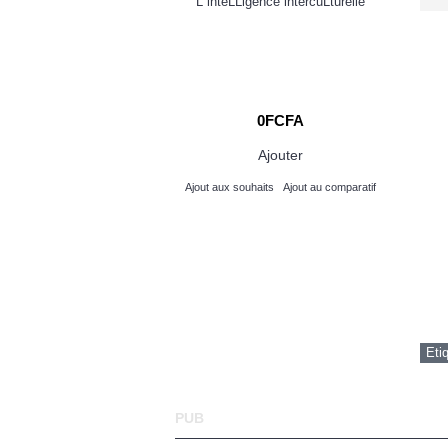
u Vivo 8L
L inteLLigence intercuLturelle
 000FCFA
0FCFA
Ajouter
Ajouter
its
Ajout au comparatif
Ajout aux souhaits
Ajout au comparatif
Eti
PUB