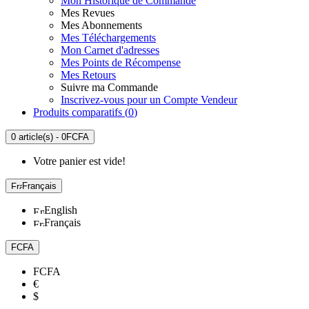
Mon Historique de Commande
Mes Revues
Mes Abonnements
Mes Téléchargements
Mon Carnet d'adresses
Mes Points de Récompense
Mes Retours
Suivre ma Commande
Inscrivez-vous pour un Compte Vendeur
Produits comparatifs (
0
)
0 article(s) - 0FCFA
Votre panier est vide!
Français
English
Français
FCFA
FCFA
€
$