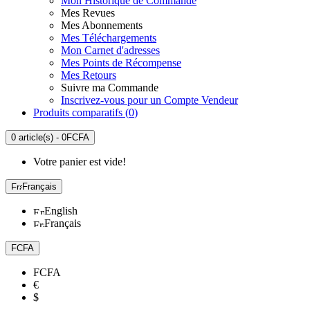
Mon Historique de Commande
Mes Revues
Mes Abonnements
Mes Téléchargements
Mon Carnet d'adresses
Mes Points de Récompense
Mes Retours
Suivre ma Commande
Inscrivez-vous pour un Compte Vendeur
Produits comparatifs (
0
)
0 article(s) - 0FCFA
Votre panier est vide!
Français
English
Français
FCFA
FCFA
€
$