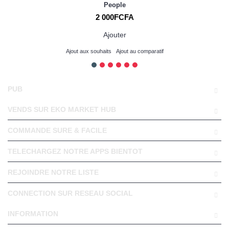
People
2 000FCFA
Ajouter
Ajout aux souhaits
Ajout au comparatif
PUB
VENDS SUR EKO MARKET HUB
COMMANDE SURE & FACILE
TELECHARGEZ NOTRE APPS BIENTOT
REJOINDRE NOTRE LISTE
CONNECTION SUR RESEAU SOCIAL
INFORMATION