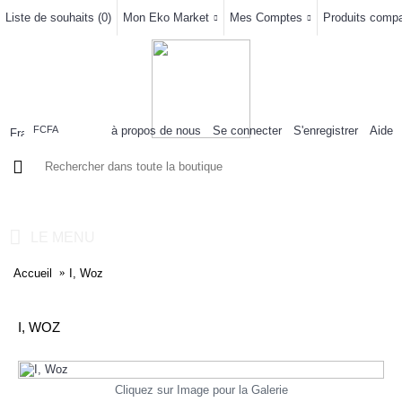
Liste de souhaits (
0
)
Mon Eko Market
Mes Comptes
Produits compar
à propos de nous
Se connecter
S'enregistrer
Aide
FCFA
0 article(s) - 0FCFA
LE MENU
Accueil
I, Woz
I, WOZ
Cliquez sur Image pour la Galerie