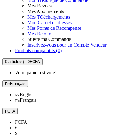
Mon Historique de Commande
Mes Revues
Mes Abonnements
Mes Téléchargements
Mon Carnet d'adresses
Mes Points de Récompense
Mes Retours
Suivre ma Commande
Inscrivez-vous pour un Compte Vendeur
Produits comparatifs (
0
)
0 article(s) - 0FCFA
Votre panier est vide!
Français
English
Français
FCFA
FCFA
€
$