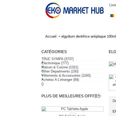
List
ELECTRONIQUE
AFFAIRES SYMPA
HABI
Accueil
elgydium dentifrice antiplaque 100ml
CATÉGORIES
ELG
TRUC SYMPA
(3737)
+
Électronique
(777)
+
Maison & Cuisine
(1321)
+
Other Departments
(150)
+
Vêtements & Accessoires
(1160)
+
Achetez A L’etranger
(84)
()
PLUS DE MEILLEURES OFFRES
De
Ef