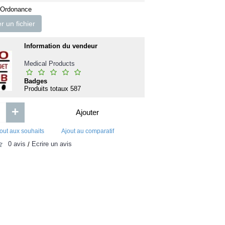
Your Greatest Power
AVITA Savon L
 Ordonance
 un fichier
Information du vendeur
Medical Products
Badges
Produits totaux
587
+
Ajouter
out aux souhaits
Ajout au comparatif
3 000FCFA
1 300FC
0 avis
Écrire un avis
/
Ajouter
Ajouter
Ajout aux souhaits
Ajout au comparatif
Ajout aux souhaits
Ajou