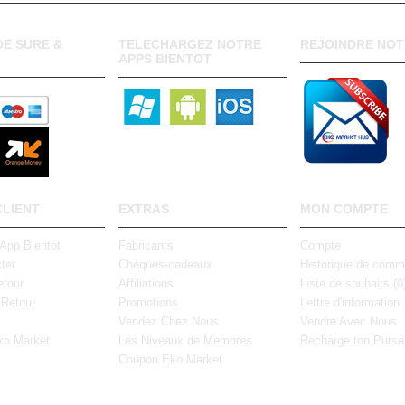
E SURE &
TELECHARGEZ NOTRE
REJOINDRE NOT
APPS BIENTOT
CLIENT
EXTRAS
MON COMPTE
 App Bientot
Fabricants
Compte
ter
Chèques-cadeaux
Historique de com
tour
Affiliations
Liste de souhaits (
0
 Retour
Promotions
Lettre d'information
Vendez Chez Nous
Vendre Avec Nous
ko Market
Les Niveaux de Membres
Recharge ton Pursa
Coupon Eko Market