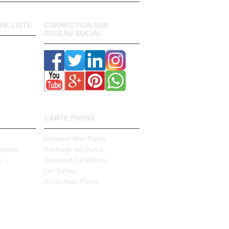
RE LISTE
CONNECTION SUR
RESEAU SOCIAL
CARTE PURSA
Initialiser Mon Pursa
mandes
Recharge ton Pursa
)
Comment Ca Marche
Les Extras
Achat Avec Points