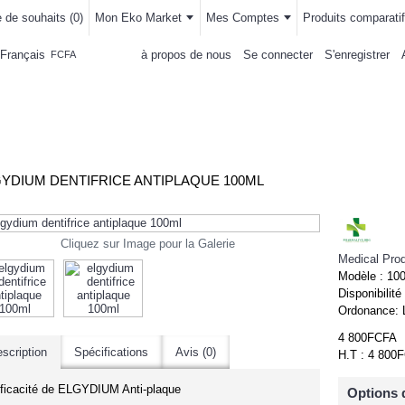
e de souhaits (
0
)
Mon Eko Market
Mes Comptes
Produits comparatif
Français
à propos de nous
Se connecter
S'enregistrer
FCFA
LLEMENTS
MAISON & CUISINE
AUTRE DEPARTEMENTS
ACHAT
YDIUM DENTIFRICE ANTIPLAQUE 100ML
Cliquez sur Image pour la Galerie
Medical Pro
Modèle :
10
Disponibilité
Ordonance:
4 800FCFA
scription
Spécifications
Avis (0)
H.T : 4 800
-11%
ficacité de ELGYDIUM Anti-plaque
Options 