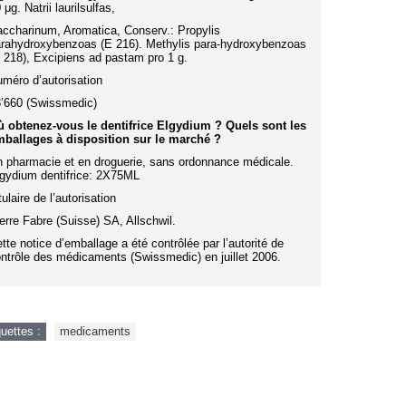
 μg. Natrii laurilsulfas,
ccharinum, Aromatica, Conserv.: Propylis
rahydroxybenzoas (E 216). Methylis para-hydroxybenzoas
 218), Excipiens ad pastam pro 1 g.
méro d’autorisation
’660 (Swissmedic)
 obtenez-vous le dentifrice Elgydium ? Quels sont les
ballages à disposition sur le marché ?
 pharmacie et en droguerie, sans ordonnance médicale.
gydium dentifrice: 2X75ML
tulaire de l’autorisation
erre Fabre (Suisse) SA, Allschwil.
tte notice d’emballage a été contrôlée par l’autorité de
ntrôle des médicaments (Swissmedic) en juillet 2006.
quettes :
medicaments