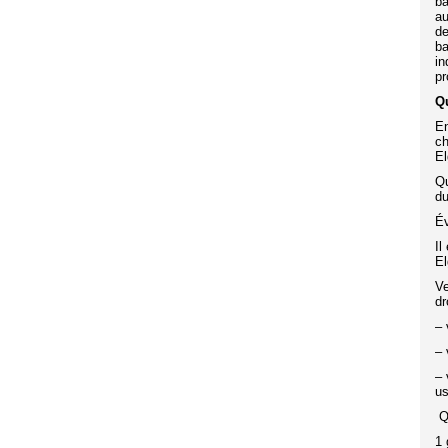
ba
au
de
ba
in
pr
Qu
En
ch
El
Qu
du
Év
Il
El
Ve
dr
– 
– 
– 
us
Qu
1 