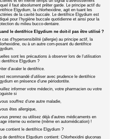
ctéries et en même temps un signal d’avertissement
quel il faut absolument prêter garde. Le principe actif du
ntifrice Elgydium, la chlorhexidine, agit en tuant les
ctéries de la cavité buccale. Le dentifrice Elgydium est
diqué pour l’hygiène buccale quotidienne et ainsi pour la
otection du milieu bucco-dentaire.
and le dentifrice Elgydium ne doit-il pas être utilisé ?
 cas d’hypersensibilité (allergie) au principe actif, la
lorhexidine, ou à un autre com-posant du dentifrice
gydium.
elles sont les précautions à observer lors de l’utilisation
 dentifrice Elgydium ?
iter d’avaler le dentifrice.
 est recommandé d’utiliser avec prudence le dentifrice
gydium en présence d’une périodontite.
uillez informer votre médecin, votre pharmacien ou votre
oguiste si
vous souffrez d’une autre maladie,
vous êtes allergique,
vous prenez ou utilisez déjà d’autres médicaments en
age interne ou externe (même en automédication) !
e contient le dentifrice Elgydium ?
g de dentifrice Elgydium contient: Chlorhexidini gluconas