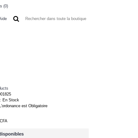
s (
0
)
0 article(s) - 0FCFA
Aide
 A L'ETRANGER
BONNE AFFAIRES
VENDEURS
ducts
001825
 :
En Stock
L'ordonance est Obligatoire
FCFA
disponibles