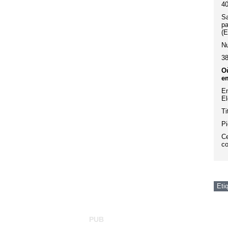
40
Sa
pa
(E
Nu
38
Où
em
En
El
Ti
Pi
Ce
co
Eti
PUB