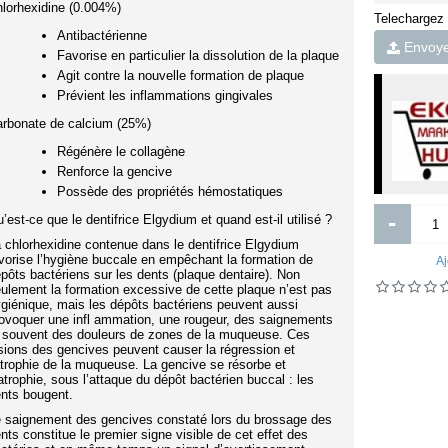
folicil comprime boite-20
lorhexidine (0.004%)
Brother Tn430 Cartouche de toner
Telechargez
3000pages noir
Antibactérienne
Envoyer
Favorise en particulier la dissolution de la plaque
Agit contre la nouvelle formation de plaque
Prévient les inflammations gingivales
rbonate de calcium (25%)
Régénère le collagène
Renforce la gencive
Possède des propriétés hémostatiques
-
’est-ce que le dentifrice Elgydium et quand est-il utilisé ?
 chlorhexidine contenue dans le dentifrice Elgydium
vorise l’hygiène buccale en empêchant la formation de
12 500FCFA
1 600FCFA
Aj
14 000FCFA
pôts bactériens sur les dents (plaque dentaire). Non
ulement la formation excessive de cette plaque n’est pas
Ajouter
Ajouter
giénique, mais les dépôts bactériens peuvent aussi
ovoquer une infl ammation, une rougeur, des saignements
Ajout aux souhaits
Ajout au comparatif
Ajout aux souhaits
Ajout au comparatif
 souvent des douleurs de zones de la muqueuse. Ces
sions des gencives peuvent causer la régression et
atrophie de la muqueuse. La gencive se résorbe et
atrophie, sous l’attaque du dépôt bactérien buccal : les
nts bougent.
 saignement des gencives constaté lors du brossage des
nts constitue le premier signe visible de cet effet des