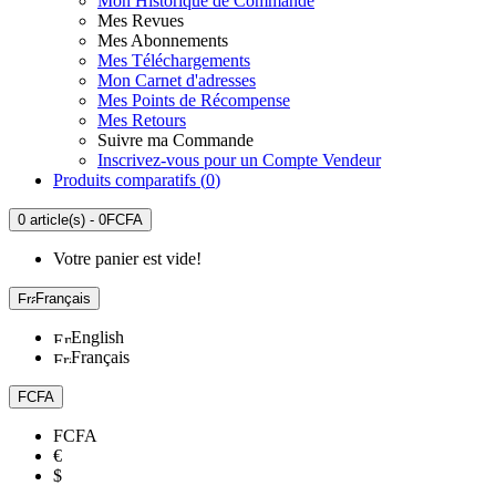
Mon Historique de Commande
Mes Revues
Mes Abonnements
Mes Téléchargements
Mon Carnet d'adresses
Mes Points de Récompense
Mes Retours
Suivre ma Commande
Inscrivez-vous pour un Compte Vendeur
Produits comparatifs (
0
)
0 article(s) - 0FCFA
Votre panier est vide!
Français
English
Français
FCFA
FCFA
€
$