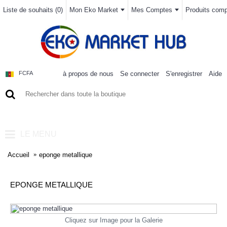
Liste de souhaits (
0
)
Mon Eko Market
Mes Comptes
Produits compa
à propos de nous
Se connecter
S'enregistrer
Aide
FCFA
0 article(s) - 0FCFA
LE MENU
Accueil
eponge metallique
EPONGE METALLIQUE
Cliquez sur Image pour la Galerie