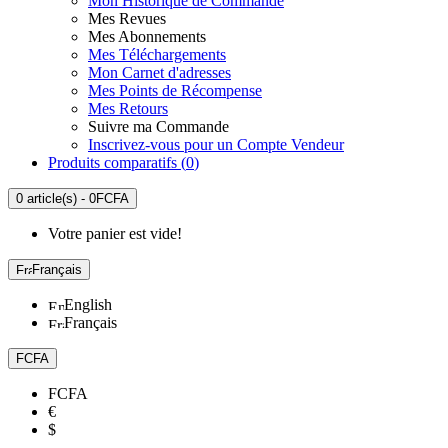
Mon Historique de Commande
Mes Revues
Mes Abonnements
Mes Téléchargements
Mon Carnet d'adresses
Mes Points de Récompense
Mes Retours
Suivre ma Commande
Inscrivez-vous pour un Compte Vendeur
Produits comparatifs (
0
)
0 article(s) - 0FCFA
Votre panier est vide!
Français
English
Français
FCFA
FCFA
€
$