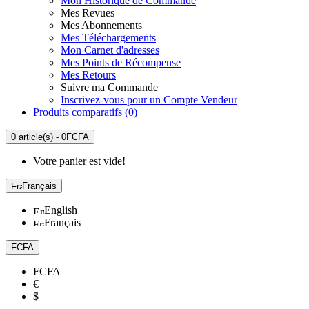
Mon Historique de Commande
Mes Revues
Mes Abonnements
Mes Téléchargements
Mon Carnet d'adresses
Mes Points de Récompense
Mes Retours
Suivre ma Commande
Inscrivez-vous pour un Compte Vendeur
Produits comparatifs (
0
)
0 article(s) - 0FCFA
Votre panier est vide!
Français
English
Français
FCFA
FCFA
€
$