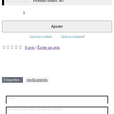
Produits totaux
587
Ajouter
Ajout aux souhaits
Ajout au comparatif
0 avis
Écrire un avis
/
Etiquettes :
medicaments
PUB
VENDS SUR EKO MARKET HUB