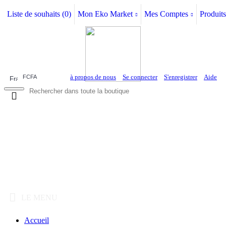
Liste de souhaits (
0
)
Mon Eko Market
Mes Comptes
Produits
à propos de nous
Se connecter
S'enregistrer
Aide
FCFA
0 article(s) - 0FCFA
LE MENU
Accueil