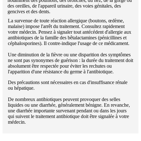
notamment des poumons, des bronches, du nez, de la gorge ou
des oreilles, de l'appareil urinaire, des voies génitales, des
gencives et des dents.
La survenue de toute réaction allergique (boutons, œdème,
malaise) impose l'arrêt du traitement. Consultez rapidement
votre médecin. Pensez à signaler tout antécédent d'allergie aux
antibiotiques de la famille des bêtalactamines (pénicillines et
céphalosporines). Il contre-indique l'usage de ce médicament.
Une diminution de la fièvre ou une disparition des symptômes
ne sont pas synonymes de guérison : la durée du traitement doit
absolument être respectée pour éviter les rechutes ou
l'apparition d'une résistance du germe à l'antibiotique.
Des précautions sont nécessaires en cas d'insuffisance rénale
ou hépatique.
De nombreux antibiotiques peuvent provoquer des selles
liquides ou une diarrhée, généralement bénigne. En revanche,
une diarrhée importante survenant pendant ou dans les jours
qui suivent le traitement antibiotique doit être signalée à votre
médecin.