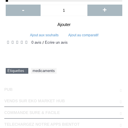
-
+
Ajouter
Ajout aux souhaits
Ajout au comparatif
0 avis
Écrire un avis
/
Etiquettes :
medicaments
PUB
VENDS SUR EKO MARKET HUB
COMMANDE SURE & FACILE
TELECHARGEZ NOTRE APPS BIENTOT