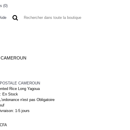
s (
0
)
0 article(s) - 0FCFA
Aide
 A L'ETRANGER
BONNE AFFAIRES
VENDEURS
N CAMEROUN
 POSTALE CAMEROUN
nted Rice Long Yagoua
 :
En Stock
L'ordonance n'est pas Obligatoire
euf
ivraison:
1-5 jours
FCFA