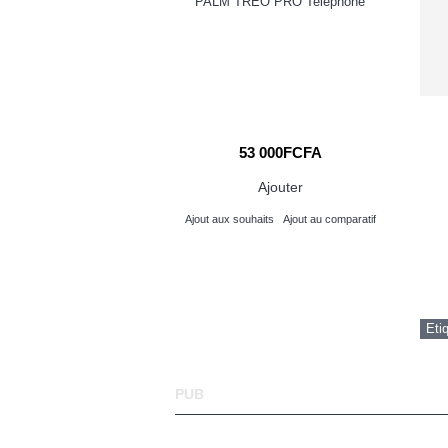
PALM TREO PRO Telephone
's DNA: Mastering the
 Disruptive Innovators
000FCFA
53 000FCFA
Ajouter
Ajouter
its
Ajout au comparatif
Ajout aux souhaits
Ajout au comparatif
Eti
PUB