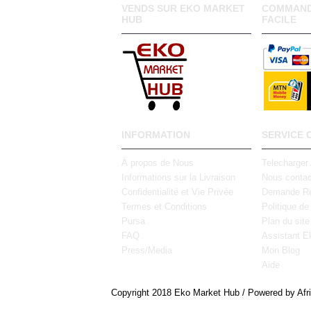
VENDS SUR EKO MARKET
COMMAND
HUB
FACILE
INFORMATION
SERVICE 
À propos de Nous
Telecharger
Informations sur la Livraison
Nous contac
Confidentialité et Vie Privée
Demande Re
Termes et Conditions
Politique de
Pursa
Plan du site
FAQ
Assistant E
Press/Media
Mon Blog
Aide
Copyright 2018 Eko Market Hub / Powered by Afr