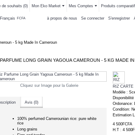
e de souhaits (
0
)
Mon Eko Market
Mes Comptes
Produits comparatif
Français
à propos de nous
Se connecter
S'enregistrer
FCFA
LLEMENTS
MAISON & CUISINE
AUTRE DEPARTEMENTS
ACHAT
meroun - 5 kg Made In Cameroun
 PARFUME LONG GRAIN YAGOUA CAMEROUN - 5 KG MADE I
Cliquez sur Image pour la Galerie
RIZ CARTE
Modèle :
Sce
Disponibilité
scription
Avis (0)
Ordonance:
Condition:
N
Estimation L
100% perfumed Camerounian rice: pure white
rice
4 500FCFA
Long grains
H.T : 4 500