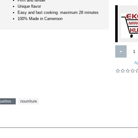
Firm and tender
helmintox sachet-1
Unique flavor
Easy and fast cooking: maximum 28 minutes
100% Made in Cameroon
The Masters of Private Equity an
Venture Capital - Management
Lessons from the Pioneers of Priva
Investing Professional Finance an
Investment
1 350FCFA
2 000FCFA
-
Ajouter
Ajouter
Aj
Ajout aux souhaits
Ajout au comparatif
Ajout aux souhaits
Ajout au comparatif
quettes :
nourriture