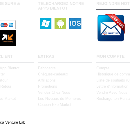
E SURE &
TELECHARGEZ NOTRE
REJOINDRE NOT
APPS BIENTOT
CLIENT
EXTRAS
MON COMPTE
 App Bientot
Fabricants
Compte
ter
Chèques-cadeaux
Historique de com
tour
Affiliations
Liste de souhaits (
0
 Retour
Promotions
Lettre d'information
Vendez Chez Nous
Vendre Avec Nous
ko Market
Les Niveaux de Membres
Recharge ton Pursa
Coupon Eko Market
ica Venture Lab