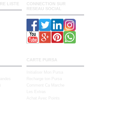
RE LISTE
CONNECTION SUR
RESEAU SOCIAL
CARTE PURSA
Initialiser Mon Pursa
mandes
Recharge ton Pursa
)
Comment Ca Marche
Les Extras
Achat Avec Points