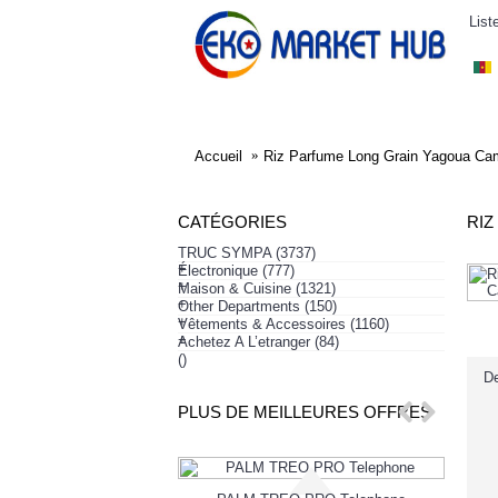
List
ELECTRONIQUE
AFFAIRES SYMPA
HABI
Accueil
Riz Parfume Long Grain Yagoua Ca
CATÉGORIES
RIZ
TRUC SYMPA
(3737)
+
Électronique
(777)
+
Maison & Cuisine
(1321)
+
Other Departments
(150)
+
Vêtements & Accessoires
(1160)
+
Achetez A L’etranger
(84)
()
De
PLUS DE MEILLEURES OFFRES