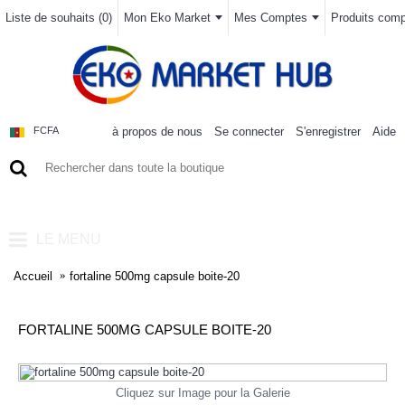
Liste de souhaits (
0
)
Mon Eko Market
Mes Comptes
Produits compa
à propos de nous
Se connecter
S'enregistrer
Aide
FCFA
0 article(s) - 0FCFA
LE MENU
Accueil
fortaline 500mg capsule boite-20
FORTALINE 500MG CAPSULE BOITE-20
Cliquez sur Image pour la Galerie