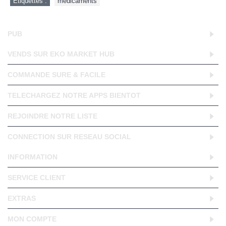
Etiquettes :
medicaments
PUB
VENDS SUR EKO MARKET HUB
COMMANDE SURE & FACILE
TELECHARGEZ NOTRE APPS BIENTOT
REJOINDRE NOTRE LISTE
CONNECTION SUR RESEAU SOCIAL
INFORMATION
SERVICE CLIENT
EXTRAS
MON COMPTE