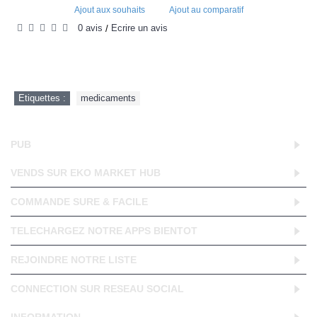
Ajout aux souhaits
Ajout au comparatif
0 avis
Écrire un avis
/
Etiquettes :
medicaments
PUB
VENDS SUR EKO MARKET HUB
COMMANDE SURE & FACILE
TELECHARGEZ NOTRE APPS BIENTOT
REJOINDRE NOTRE LISTE
CONNECTION SUR RESEAU SOCIAL
INFORMATION