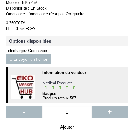
Modèle :
8107269
Disponibilité :
En Stock
Ordonance:
L'ordonance n'est pas Obligatoire
3 750FCFA
H.T : 3 750FCFA
Options disponibles
Telechargez Ordonance
Envoyer un fichier
Information du vendeur
Medical Products
Badges
Produits totaux
587
-
+
Ajouter