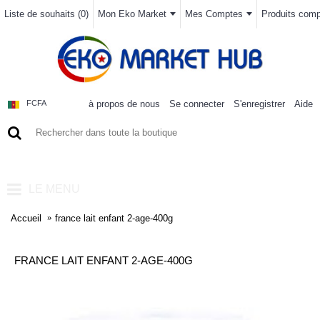
Liste de souhaits (
0
)
Mon Eko Market
Mes Comptes
Produits compa
à propos de nous
Se connecter
S'enregistrer
Aide
FCFA
0 article(s) - 0FCFA
LE MENU
Accueil
france lait enfant 2-age-400g
FRANCE LAIT ENFANT 2-AGE-400G