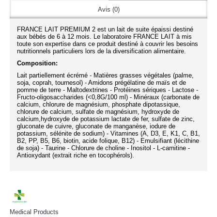
Avis (0)
FRANCE LAIT PREMIUM 2 est un lait de suite épaissi destiné
aux bébés de 6 à 12 mois. Le laboratoire FRANCE LAIT à mis
toute son expertise dans ce produit destiné à couvrir les besoins
nutritionnels particuliers lors de la diversification alimentaire.
Composition:
Lait partiellement écrémé - Matières grasses végétales (palme,
soja, coprah, tournesol) - Amidons prégélatine de maïs et de
pomme de terre - Maltodextrines - Protéines sériques - Lactose -
Fructo-oligosaccharides (<0,8G/100 ml) - Minéraux (carbonate de
calcium, chlorure de magnésium, phosphate dipotassique,
chlorure de calcium, sulfate de magnésium, hydroxyde de
calcium,hydroxyde de potassium lactate de fer, sulfate de zinc,
gluconate de cuivre, gluconate de manganèse, iodure de
potassium, sélénite de sodium) - Vitamines (A, D3, E, K1, C, B1,
B2, PP, B5, B6, biotin, acide folique, B12) - Emulsifiant (lécithine
de soja) - Taurine - Chlorure de choline - Inositol - L-carnitine -
Antioxydant (extrait riche en tocophérols).
Medical Products