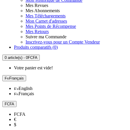
Mon Historique de Commande
Mes Revues
Mes Abonnements
Mes Téléchargements
Mon Carnet d'adresses
Mes Points de Récompense
Mes Retours
Suivre ma Commande
Inscrivez-vous pour un Compte Vendeur
Produits comparatifs (
0
)
0 article(s) - 0FCFA
Votre panier est vide!
Français
English
Français
FCFA
FCFA
€
$