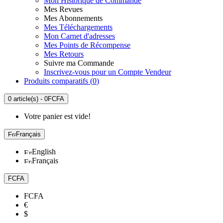
Mon Historique de Commande
Mes Revues
Mes Abonnements
Mes Téléchargements
Mon Carnet d'adresses
Mes Points de Récompense
Mes Retours
Suivre ma Commande
Inscrivez-vous pour un Compte Vendeur
Produits comparatifs (
0
)
0 article(s) - 0FCFA
Votre panier est vide!
Français
English
Français
FCFA
FCFA
€
$