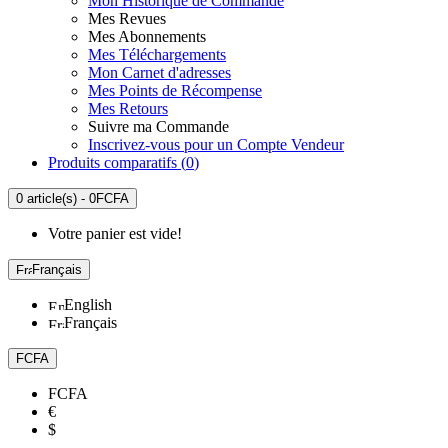
Mon Historique de Commande
Mes Revues
Mes Abonnements
Mes Téléchargements
Mon Carnet d'adresses
Mes Points de Récompense
Mes Retours
Suivre ma Commande
Inscrivez-vous pour un Compte Vendeur
Produits comparatifs (
0
)
0 article(s) - 0FCFA
Votre panier est vide!
Français
English
Français
FCFA
FCFA
€
$