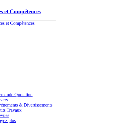
es et Compétences
emande Quotation
vers
énements & Divertissements
tits Travaux
evues
yez plus