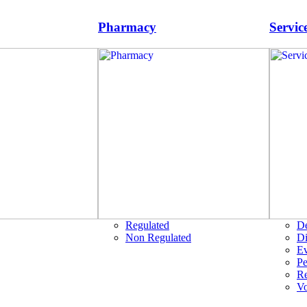
Pharmacy
Servic
Regulated
D
Non Regulated
Di
Ev
Pe
R
Vo