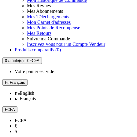
Mon Historique de Commande
Mes Revues
Mes Abonnements
Mes Téléchargements
Mon Carnet d'adresses
Mes Points de Récompense
Mes Retours
Suivre ma Commande
Inscrivez-vous pour un Compte Vendeur
Produits comparatifs (
0
)
0 article(s) - 0FCFA
Votre panier est vide!
Français
English
Français
FCFA
FCFA
€
$