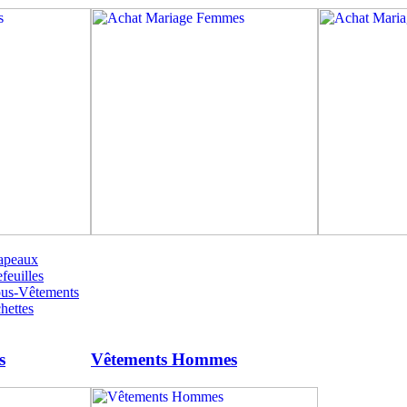
apeaux
feuilles
ous-Vêtements
hettes
s
Vêtements Hommes