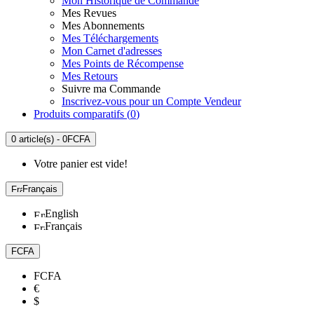
Mon Historique de Commande
Mes Revues
Mes Abonnements
Mes Téléchargements
Mon Carnet d'adresses
Mes Points de Récompense
Mes Retours
Suivre ma Commande
Inscrivez-vous pour un Compte Vendeur
Produits comparatifs (
0
)
0 article(s) - 0FCFA
Votre panier est vide!
Français
English
Français
FCFA
FCFA
€
$