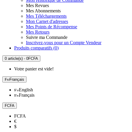
Mon Historique de Commande
Mes Revues
Mes Abonnements
Mes Téléchargements
Mon Carnet d'adresses
Mes Points de Récompense
Mes Retours
Suivre ma Commande
Inscrivez-vous pour un Compte Vendeur
Produits comparatifs (
0
)
0 article(s) - 0FCFA
Votre panier est vide!
Français
English
Français
FCFA
FCFA
€
$