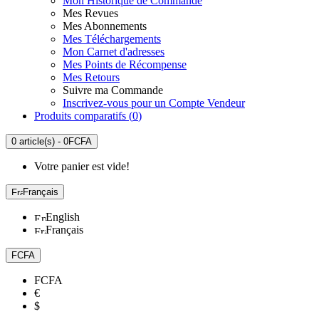
Mon Historique de Commande
Mes Revues
Mes Abonnements
Mes Téléchargements
Mon Carnet d'adresses
Mes Points de Récompense
Mes Retours
Suivre ma Commande
Inscrivez-vous pour un Compte Vendeur
Produits comparatifs (
0
)
0 article(s) - 0FCFA
Votre panier est vide!
Français
English
Français
FCFA
FCFA
€
$