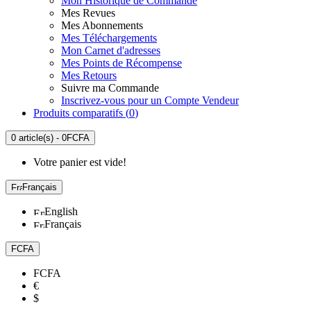
Mon Historique de Commande
Mes Revues
Mes Abonnements
Mes Téléchargements
Mon Carnet d'adresses
Mes Points de Récompense
Mes Retours
Suivre ma Commande
Inscrivez-vous pour un Compte Vendeur
Produits comparatifs (
0
)
0 article(s) - 0FCFA
Votre panier est vide!
Français
English
Français
FCFA
FCFA
€
$