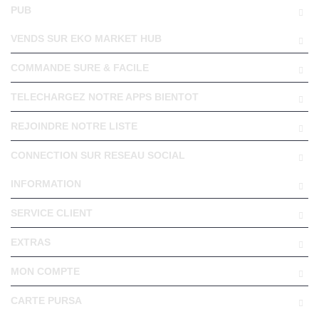
PUB
VENDS SUR EKO MARKET HUB
COMMANDE SURE & FACILE
TELECHARGEZ NOTRE APPS BIENTOT
REJOINDRE NOTRE LISTE
CONNECTION SUR RESEAU SOCIAL
INFORMATION
SERVICE CLIENT
EXTRAS
MON COMPTE
CARTE PURSA