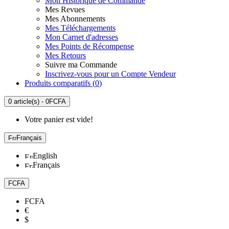
Mon Historique de Commande
Mes Revues
Mes Abonnements
Mes Téléchargements
Mon Carnet d'adresses
Mes Points de Récompense
Mes Retours
Suivre ma Commande
Inscrivez-vous pour un Compte Vendeur
Produits comparatifs (
0
)
0 article(s) - 0FCFA
Votre panier est vide!
Français
English
Français
FCFA
FCFA
€
$