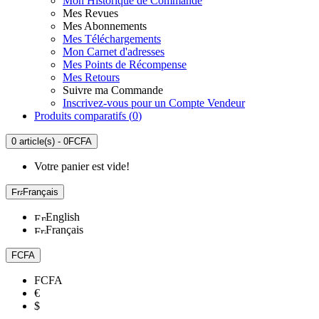
Mon Historique de Commande
Mes Revues
Mes Abonnements
Mes Téléchargements
Mon Carnet d'adresses
Mes Points de Récompense
Mes Retours
Suivre ma Commande
Inscrivez-vous pour un Compte Vendeur
Produits comparatifs (
0
)
0 article(s) - 0FCFA
Votre panier est vide!
Français
English
Français
FCFA
FCFA
€
$