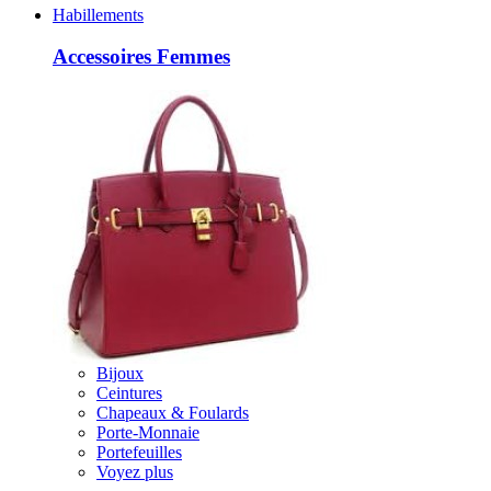
Habillements
Accessoires Femmes
Bijoux
Ceintures
Chapeaux & Foulards
Porte-Monnaie
Portefeuilles
Voyez plus