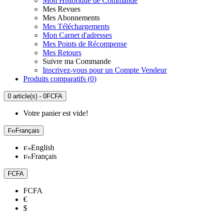
Mon Historique de Commande
Mes Revues
Mes Abonnements
Mes Téléchargements
Mon Carnet d'adresses
Mes Points de Récompense
Mes Retours
Suivre ma Commande
Inscrivez-vous pour un Compte Vendeur
Produits comparatifs (
0
)
0 article(s) - 0FCFA
Votre panier est vide!
Français
English
Français
FCFA
FCFA
€
$