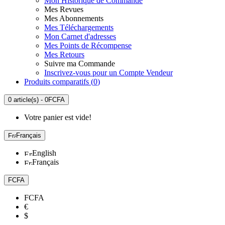
Mon Historique de Commande
Mes Revues
Mes Abonnements
Mes Téléchargements
Mon Carnet d'adresses
Mes Points de Récompense
Mes Retours
Suivre ma Commande
Inscrivez-vous pour un Compte Vendeur
Produits comparatifs (
0
)
0 article(s) - 0FCFA
Votre panier est vide!
Français
English
Français
FCFA
FCFA
€
$