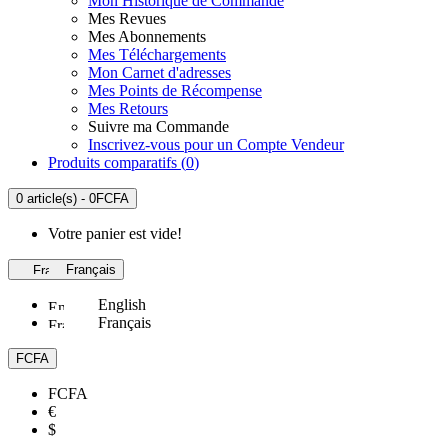
Mon Historique de Commande
Mes Revues
Mes Abonnements
Mes Téléchargements
Mon Carnet d'adresses
Mes Points de Récompense
Mes Retours
Suivre ma Commande
Inscrivez-vous pour un Compte Vendeur
Produits comparatifs (
0
)
0 article(s) - 0FCFA
Votre panier est vide!
Français
English
Français
FCFA
FCFA
€
$