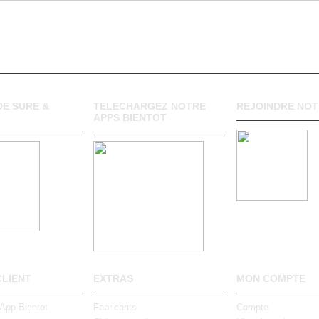
E SURE &
TELECHARGEZ NOTRE
REJOINDRE NOT
APPS BIENTOT
CLIENT
EXTRAS
MON COMPTE
 App Bientot
Fabricants
Compte