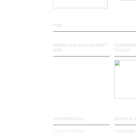
PUB
VENDS SUR EKO MARKET
COMMAND
HUB
FACILE
INFORMATION
SERVICE 
À propos de Nous
Telecharger