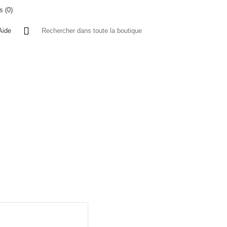
s (
0
)
0 article(s) - 0FCFA
Aide
 A L'ETRANGER
BONNE AFFAIRES
VENDEURS