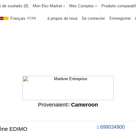
e de souhaits (
0
)
Mon Eko Market
Mes Comptes
Produits comparatif
Français
à propos de nous
Se connecter
S'enregistrer
FCFA
LLEMENTS
MAISON & CUISINE
AUTRE DEPARTEMENTS
ACHAT
Provenaient
Cameroon
699034900
léne EDIMO