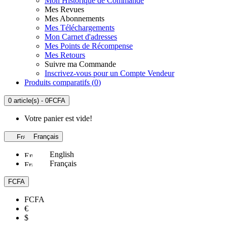
Mon Historique de Commande
Mes Revues
Mes Abonnements
Mes Téléchargements
Mon Carnet d'adresses
Mes Points de Récompense
Mes Retours
Suivre ma Commande
Inscrivez-vous pour un Compte Vendeur
Produits comparatifs (
0
)
0 article(s) - 0FCFA
Votre panier est vide!
Français
English
Français
FCFA
FCFA
€
$