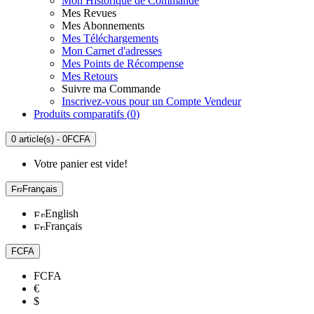
Mon Historique de Commande
Mes Revues
Mes Abonnements
Mes Téléchargements
Mon Carnet d'adresses
Mes Points de Récompense
Mes Retours
Suivre ma Commande
Inscrivez-vous pour un Compte Vendeur
Produits comparatifs (
0
)
0 article(s) - 0FCFA
Votre panier est vide!
Français
English
Français
FCFA
FCFA
€
$