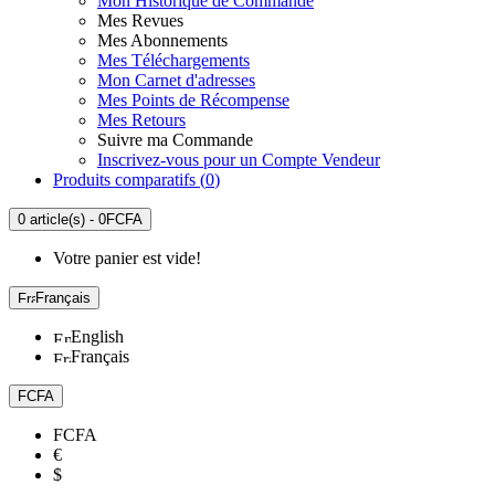
Mon Historique de Commande
Mes Revues
Mes Abonnements
Mes Téléchargements
Mon Carnet d'adresses
Mes Points de Récompense
Mes Retours
Suivre ma Commande
Inscrivez-vous pour un Compte Vendeur
Produits comparatifs (
0
)
0 article(s) - 0FCFA
Votre panier est vide!
Français
English
Français
FCFA
FCFA
€
$