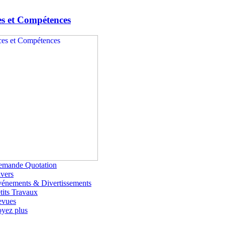
es et Compétences
emande Quotation
vers
énements & Divertissements
tits Travaux
evues
yez plus