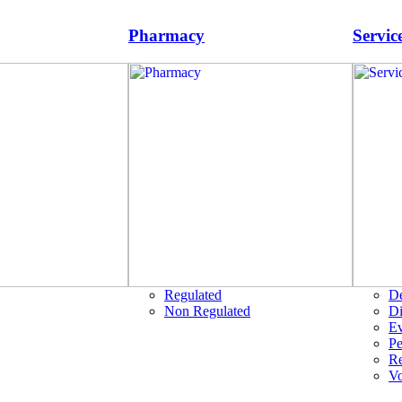
Pharmacy
Servic
Regulated
D
Non Regulated
Di
Ev
Pe
R
Vo