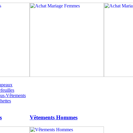
apeaux
feuilles
ous-Vêtements
hettes
s
Vêtements Hommes