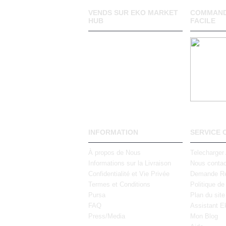
VENDS SUR EKO MARKET
COMMAND
HUB
FACILE
INFORMATION
SERVICE 
À propos de Nous
Telecharger
Informations sur la Livraison
Nous contac
Confidentialité et Vie Privée
Demande Re
Termes et Conditions
Politique de
Pursa
Plan du site
FAQ
Assistant E
Press/Media
Mon Blog