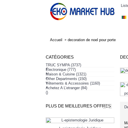
List
ELECTRONIQUE
AFFAIRES SYMPA
HABI
Accueil
decoration de noel pour porte
CATÉGORIES
DE
TRUC SYMPA
(3737)
+
Électronique
(777)
+
Maison & Cuisine
(1321)
+
Other Departments
(150)
+
Vêtements & Accessoires
(1160)
+
Achetez A L’etranger
(84)
()
PLUS DE MEILLEURES OFFRES
De
Ma
yo