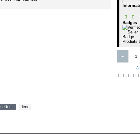
OST IT CARRE
Kingsman The Golden Circle
Informat
Badges
Produits 
-
Aj
425FCFA
1 500FCFA
Ajouter
Ajouter
Ajout aux souhaits
Ajout au comparatif
Ajout aux souhaits
Ajout au comparatif
quettes :
deco