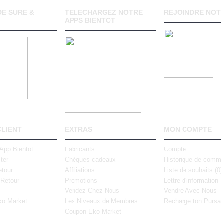
E SURE &
TELECHARGEZ NOTRE
REJOINDRE NOT
APPS BIENTOT
CLIENT
EXTRAS
MON COMPTE
 App Bientot
Fabricants
Compte
ter
Chèques-cadeaux
Historique de com
tour
Affiliations
Liste de souhaits (
0
 Retour
Promotions
Lettre d'information
Vendez Chez Nous
Vendre Avec Nous
ko Market
Les Niveaux de Membres
Recharge ton Pursa
Coupon Eko Market