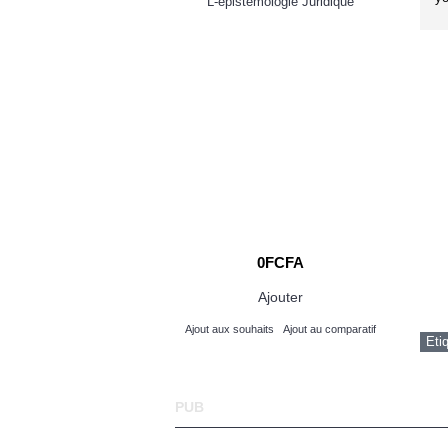
L-epistemologie Juridique
00mg comprime boite-
30
980FCFA
0FCFA
Ajouter
Ajouter
its
Ajout au comparatif
Ajout aux souhaits
Ajout au comparatif
Eti
PUB