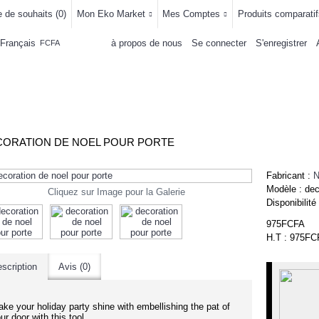
e de souhaits (
0
)
Mon Eko Market
Mes Comptes
Produits comparatif
Français
à propos de nous
Se connecter
S'enregistrer
FCFA
LLEMENTS
MAISON & CUISINE
AUTRE DEPARTEMENTS
ACHAT
CORATION DE NOEL POUR PORTE
Fabricant :
Modèle :
de
Cliquez sur Image pour la Galerie
Disponibilité
975FCFA
H.T : 975FC
scription
Avis (0)
ke your holiday party shine with embellishing the pat of
ur door with this tool