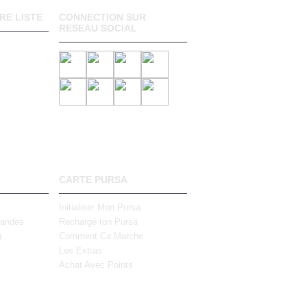
RE LISTE
CONNECTION SUR
RESEAU SOCIAL
CARTE PURSA
Initialiser Mon Pursa
mandes
Recharge ton Pursa
)
Comment Ca Marche
Les Extras
Achat Avec Points