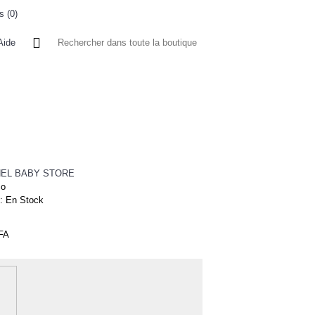
s (
0
)
0 article(s) - 0FCFA
Aide
 A L'ETRANGER
BONNE AFFAIRES
VENDEURS
NEL BABY STORE
co
 :
En Stock
FA