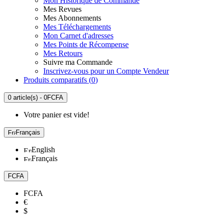
Mon Historique de Commande
Mes Revues
Mes Abonnements
Mes Téléchargements
Mon Carnet d'adresses
Mes Points de Récompense
Mes Retours
Suivre ma Commande
Inscrivez-vous pour un Compte Vendeur
Produits comparatifs (
0
)
0 article(s) - 0FCFA
Votre panier est vide!
Français
English
Français
FCFA
FCFA
€
$