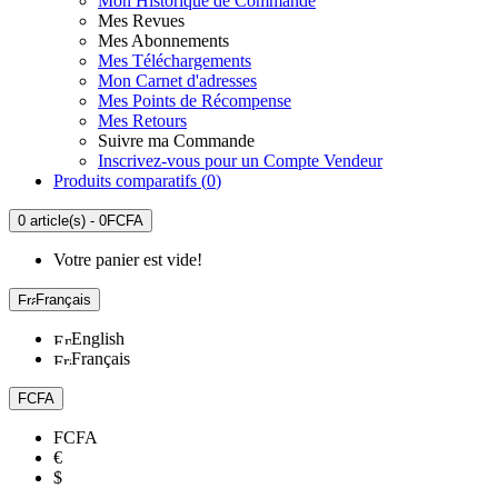
Mon Historique de Commande
Mes Revues
Mes Abonnements
Mes Téléchargements
Mon Carnet d'adresses
Mes Points de Récompense
Mes Retours
Suivre ma Commande
Inscrivez-vous pour un Compte Vendeur
Produits comparatifs (
0
)
0 article(s) - 0FCFA
Votre panier est vide!
Français
English
Français
FCFA
FCFA
€
$