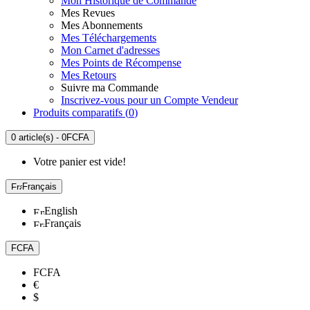
Mon Historique de Commande
Mes Revues
Mes Abonnements
Mes Téléchargements
Mon Carnet d'adresses
Mes Points de Récompense
Mes Retours
Suivre ma Commande
Inscrivez-vous pour un Compte Vendeur
Produits comparatifs (
0
)
0 article(s) - 0FCFA
Votre panier est vide!
Français
English
Français
FCFA
FCFA
€
$