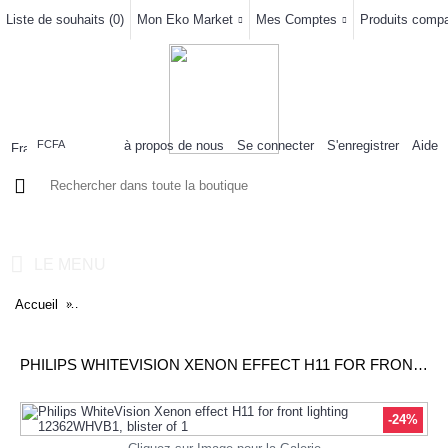
Liste de souhaits (
0
)
Mon Eko Market
Mes Comptes
Produits compar
à propos de nous
Se connecter
S'enregistrer
Aide
FCFA
0 article(s) - 0FCFA
LE MENU
Accueil
Philips WhiteVision Xenon effect H11 for front lighting 12362WH
PHILIPS WHITEVISION XENON EFFECT H11 FOR FRONT LIGHTING 12362WHVB1, BLISTER OF 1
-24%