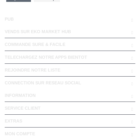
PUB
VENDS SUR EKO MARKET HUB
COMMANDE SURE & FACILE
TELECHARGEZ NOTRE APPS BIENTOT
REJOINDRE NOTRE LISTE
CONNECTION SUR RESEAU SOCIAL
INFORMATION
SERVICE CLIENT
EXTRAS
MON COMPTE