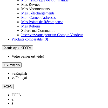
Mon Historique de Commande
Mes Revues
Mes Abonnements
Mes Téléchargements
Mon Carnet d'adresses
Mes Points de Récompense
Mes Retours
Suivre ma Commande
Inscrivez-vous pour un Compte Vendeur
Produits comparatifs (
0
)
0 article(s) - 0FCFA
Votre panier est vide!
Français
English
Français
FCFA
FCFA
€
$