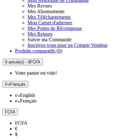
Mon Historique de Commande
Mes Revues
Mes Abonnements
Mes Téléchargements
Mon Carnet d'adresses
Mes Points de Récompense
Mes Retours
Suivre ma Commande
Inscrivez-vous pour un Compte Vendeur
Produits comparatifs (
0
)
0 article(s) - 0FCFA
Votre panier est vide!
Français
English
Français
FCFA
FCFA
€
$