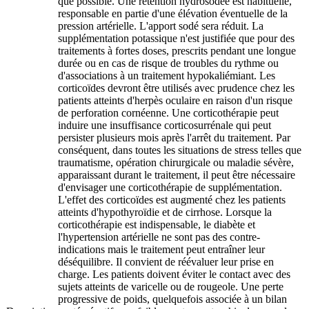
que possible. Une rétention hydrosodée est habituelle,
responsable en partie d'une élévation éventuelle de la
pression artérielle. L'apport sodé sera réduit. La
supplémentation potassique n'est justifiée que pour des
traitements à fortes doses, prescrits pendant une longue
durée ou en cas de risque de troubles du rythme ou
d'associations à un traitement hypokaliémiant. Les
corticoïdes devront être utilisés avec prudence chez les
patients atteints d'herpès oculaire en raison d'un risque
de perforation cornéenne. Une corticothérapie peut
induire une insuffisance corticosurrénale qui peut
persister plusieurs mois après l'arrêt du traitement. Par
conséquent, dans toutes les situations de stress telles que
traumatisme, opération chirurgicale ou maladie sévère,
apparaissant durant le traitement, il peut être nécessaire
d'envisager une corticothérapie de supplémentation.
L'effet des corticoïdes est augmenté chez les patients
atteints d'hypothyroïdie et de cirrhose. Lorsque la
corticothérapie est indispensable, le diabète et
l'hypertension artérielle ne sont pas des contre-
indications mais le traitement peut entraîner leur
déséquilibre. Il convient de réévaluer leur prise en
charge. Les patients doivent éviter le contact avec des
sujets atteints de varicelle ou de rougeole. Une perte
progressive de poids, quelquefois associée à un bilan