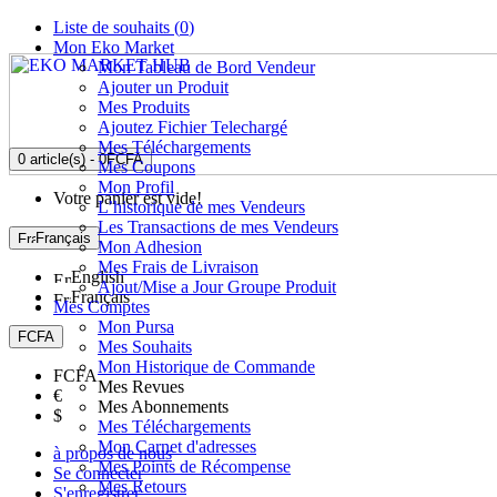
Liste de souhaits (
0
)
Mon Eko Market
Mon Tableau de Bord Vendeur
Ajouter un Produit
Mes Produits
Ajoutez Fichier Telechargé
Mes Téléchargements
0 article(s) - 0FCFA
Mes Coupons
Mon Profil
Votre panier est vide!
L’historique de mes Vendeurs
Les Transactions de mes Vendeurs
Français
Mon Adhesion
Mes Frais de Livraison
English
Ajout/Mise a Jour Groupe Produit
Français
Mes Comptes
Mon Pursa
FCFA
Mes Souhaits
Mon Historique de Commande
FCFA
Mes Revues
€
Mes Abonnements
$
Mes Téléchargements
Mon Carnet d'adresses
à propos de nous
Mes Points de Récompense
Se connecter
Mes Retours
S'enregistrer