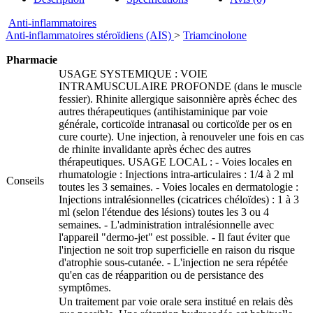
Anti-inflammatoires
Anti-inflammatoires stéroïdiens (AIS)
>
Triamcinolone
Pharmacie
USAGE SYSTEMIQUE : VOIE
INTRAMUSCULAIRE PROFONDE (dans le muscle
fessier). Rhinite allergique saisonnière après échec des
autres thérapeutiques (antihistaminique par voie
générale, corticoïde intranasal ou corticoïde per os en
cure courte). Une injection, à renouveler une fois en cas
de rhinite invalidante après échec des autres
thérapeutiques. USAGE LOCAL : - Voies locales en
rhumatologie : Injections intra-articulaires : 1/4 à 2 ml
Conseils
toutes les 3 semaines. - Voies locales en dermatologie :
Injections intralésionnelles (cicatrices chéloïdes) : 1 à 3
ml (selon l'étendue des lésions) toutes les 3 ou 4
semaines. - L'administration intralésionnelle avec
l'appareil "dermo-jet" est possible. - Il faut éviter que
l'injection ne soit trop superficielle en raison du risque
d'atrophie sous-cutanée. - L'injection ne sera répétée
qu'en cas de réapparition ou de persistance des
symptômes.
Un traitement par voie orale sera institué en relais dès