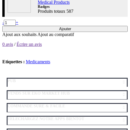
Medical Products
Badges
Produits totaux
587
-
+
Ajouter
Ajout aux souhaits
Ajout au comparatif
0 avis
/
Écrire un avis
Etiquettes :
Medicaments
PUB
VENDS SUR EKO MARKET HUB
COMMANDE SURE & FACILE
TELECHARGEZ NOTRE APPS BIENTOT