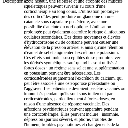
Description
azoté négatif, une faiblesse et une atrophie des muscles
squelettiques peuvent survenir au cours d'une
corticothérapie au long cours. L'utilisation prolongée
des corticoïdes peut produire un glaucome ou une
cataracte sous capsulaire postérieure, avec une
possibilité d'atteinte du nerf optique. L'utilisation
prolongée peut également accroître le risque d'infections
oculaires secondaires. Des doses moyennes et élevées
d'hydrocortisone ou de cortisone peuvent causer une
élévation de la pression artérielle, ainsi qu'une rétention
d'eau et de sel et augmenter l'excrétion de potassium.
Ces effets sont moins susceptibles de se produire avec
les dérivés synthétiques sauf quand ils sont utilisés à
fortes doses ; un régime sans sel et une supplémentation
en potassium peuvent être nécessaires. Les
corticostéroïdes augmentent l'excrétion du calcium, qui
peut être associé à une ostéoporose préexistante ou
l'aggraver. Les patients ne devraient pas être vaccinés ou
immunisés pendant qu'ils sont sous traitement par
corticostéroïdes, particulièrement à fortes doses, en
raison d'une absence de réponse vaccinale. Des
affections psychiatriques peuvent apparaître pendant
une corticothérapie. Elles peuvent inclure : insomnie,
dépression (parfois sévère), euphorie, troubles de
l'humeur, troubles psychotiques et changements de la